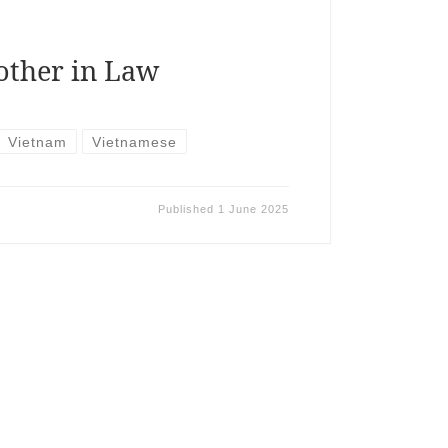
other in Law
Vietnam
Vietnamese
Published
1 June 2025