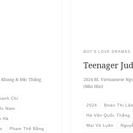
BOY'S LOVE DRAMAS
Teenager Ju
i Khang & Đắc Thắng
2024 BL Vietnamese Ng
(Min Hin)
hanh Chí
2024
Đoàn Thị Lâ
ốc Nam
Hà Văn Quốc Thắng
u Hà
Mai Vũ Luân
Nguyễ
o
Phạm Thế Bằng