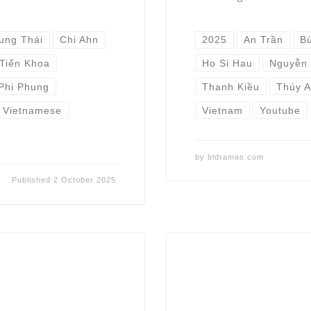
rung Thái
Chi Ahn
2025
An Trần
Bù
Tiến Khoa
Ho Si Hau
Nguyễn 
Phi Phung
Thanh Kiều
Thúy 
Vietnamese
Vietnam
Youtube
by
bldramas.com
Published
2 October 2025