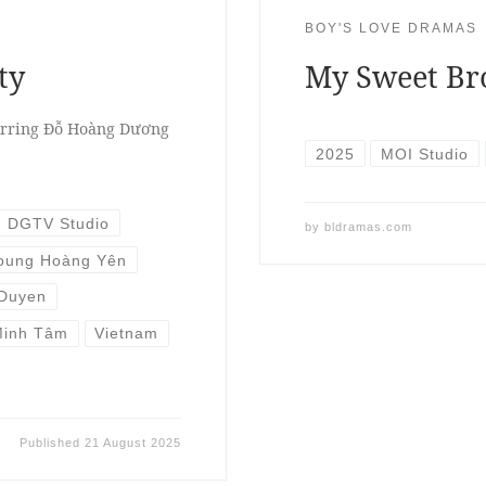
BOY'S LOVE DRAMAS
ty
My Sweet Br
arring Đỗ Hoàng Dương
2025
MOI Studio
DGTV Studio
by
bldramas.com
oung Hoàng Yên
 Duyen
Minh Tâm
Vietnam
Published
21 August 2025