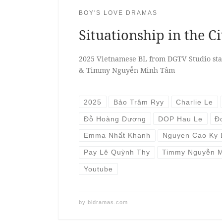
BOY'S LOVE DRAMAS
Situationship in the Ci
2025 Vietnamese BL from DGTV Studio st
& Timmy Nguyễn Minh Tâm
2025
Bảo Trâm Ryy
Charlie Le
Đỗ Hoàng Dương
DOP Hau Le
Đ
Emma Nhất Khanh
Nguyen Cao Ky
Pay Lê Quỳnh Thy
Timmy Nguyễn 
Youtube
by
bldramas.com