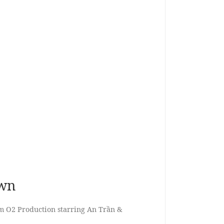
awn
m O2 Production starring An Trần &